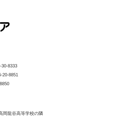
0-8333
0-8851
850
※⾼岡⿓⾕⾼等学校の隣