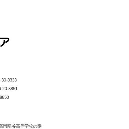
0-8333
0-8851
850
※⾼岡⿓⾕⾼等学校の隣