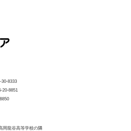
0-8333
0-8851
850
※⾼岡⿓⾕⾼等学校の隣